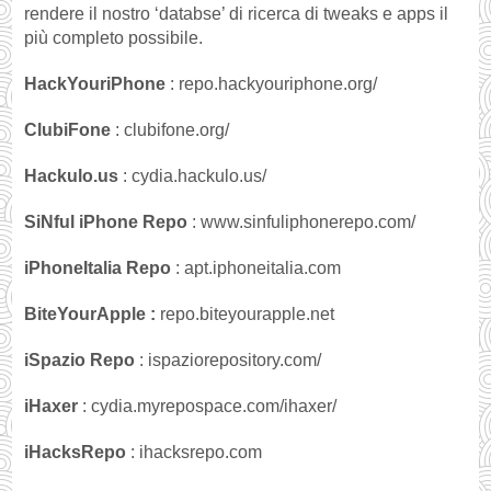
rendere il nostro ‘databse’ di ricerca di tweaks e apps il
più completo possibile.
HackYouriPhone
: repo.hackyouriphone.org/
ClubiFone
: clubifone.org/
Hackulo.us
: cydia.hackulo.us/
SiNful iPhone Repo
: www.sinfuliphonerepo.com/
iPhoneItalia Repo
: apt.iphoneitalia.com
BiteYourApple :
repo.biteyourapple.net
iSpazio Repo
: ispaziorepository.com/
iHaxer
: cydia.myrepospace.com/ihaxer/
iHacksRepo
: ihacksrepo.com