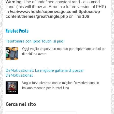
Warning
: Use of undefined constant rand - assumed
'rand' (this will throw an Error in a future version of PHP)
in
/var/www/vhosts/supersvago.com/httpdocs/wp-
content/themes/great/single.php
on line
106
Related Posts
Telefonare con Ipod Touch: si può!
Oggi voglio proporvi un metodo per risparmiare un bel po
di soldi ed avere
DeMotivational: La migliore galleria di poster
DeMotivational
Voglio farvi divertire con le migliori DeMotivational in
italiano raccolte per la rete! Una
Cerca nel sito