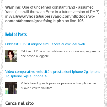
Warning
: Use of undefined constant rand - assumed
'rand' (this will throw an Error in a future version of PHP)
in
/var/www/vhosts/supersvago.com/httpdocs/wp-
content/themes/great/single.php
on line
106
Related Posts
Oddcast TTS: il miglior simulatore di voci del web
Oddcast TTS è un simulatore di voci, cioè un programma
che riesce a leggere
Video comparativo velocità e prestazioni Iphone 2g, Iphone
3g, Iphone 3gs e Iphone 4
Volete fare il grande passo e passare ad un iphone più
nuovo? Volete valutare
Cerca nel sito