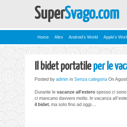
Super
Svago.com
Home
Altro
Android's World
Apple's Wor
Il bidet portatile
per le va
Posted by
admin
in
Senza categoria
On Agost
Durante le
vacanze all’estero
spesso ci sono
ci mancano davvero molto. In vacanza all’est
il bidet
, ma solo fino ad oggi…