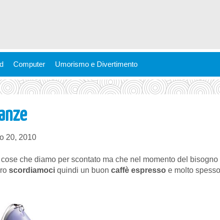
ld
Computer
Umorismo e Divertimento
canze
o 20, 2010
 cose che diamo per scontato ma che nel momento del bisogno
ero
scordiamoci
quindi un buon
caffè espresso
e molto spess