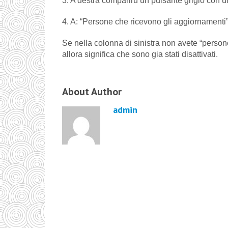
3. A destra comparirù un pulsante grigio con u
4. A: “Persone che ricevono gli aggiornamenti”
Se nella colonna di sinistra non avete “perso
allora significa che sono gia stati disattivati.
About Author
admin