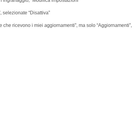
n ingranaggio, “Modifica impostazioni”
, selezionate “Disattiva”
ne che ricevono i miei aggiornamenti”, ma solo “Aggiornamenti”,