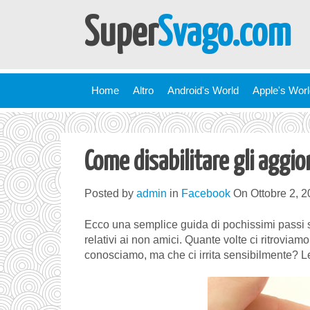
Super
Svago.com
Home
Altro
Android's World
Apple's Wor
Come disabilitare gli agg
Posted by
admin
in
Facebook
On Ottobre 2, 2
Ecco una semplice guida di pochissimi passi s
relativi ai non amici. Quante volte ci ritrovia
conosciamo, ma che ci irrita sensibilmente? L