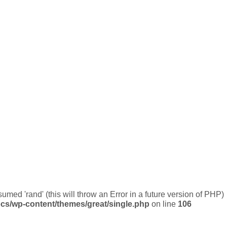
umed 'rand' (this will throw an Error in a future version of PHP)
cs/wp-content/themes/great/single.php
on line
106