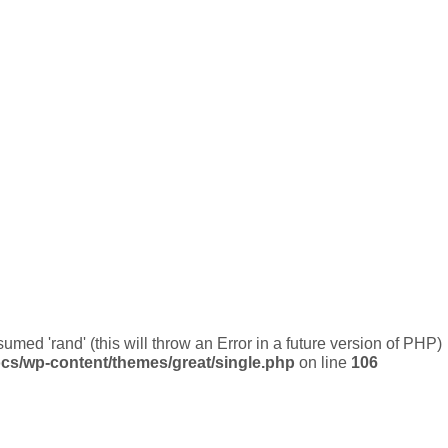
umed 'rand' (this will throw an Error in a future version of PHP)
cs/wp-content/themes/great/single.php
on line
106