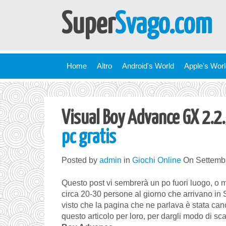
Super
Svago.com
Home
Altro
Android's World
Apple's Wor
Visual Boy Advance GX 2.2
pc gratis
Posted by
admin
in
Giochi Online
On Settembr
Questo post vi sembrerà un po fuori luogo, o m
circa 20-30 persone al giorno che arrivano i
visto che la pagina che ne parlava è stata can
questo articolo per loro, per dargli modo di sc