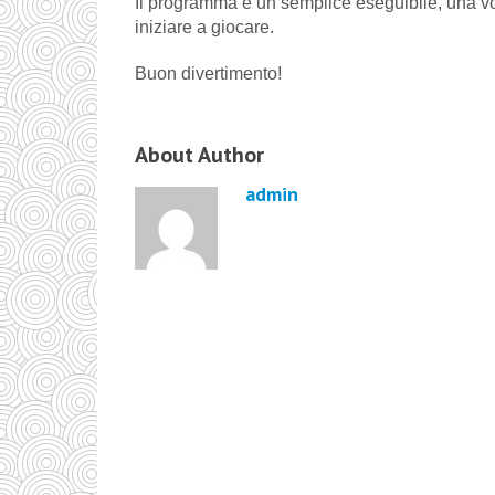
Il programma è un semplice eseguibile, una vol
iniziare a giocare.
Buon divertimento!
About Author
admin