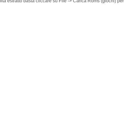
ta estratto basta cliccare su File -> Carica Roms (giochi) per