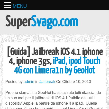
MENU
Super
Svago.com
[Guida] Jailbreak iOS 4.1 iphone
4, iphone 3gs,
iPad, ipod Touch
4G con Limera1n by GeoHot
Posted by
admin
in
Jailbreak
On Ottobre 10, 2010
Proprio stamattina GeoHot ha spiazzato tutti rilasciando
un suo tool per il jailbreak di iOS 4.1 fruibile da tutti i
dispositivi Apple, a partire da iphone 4 a Ipad. Quella
che segue è una breve guida al tool Limera1n di GeoHot