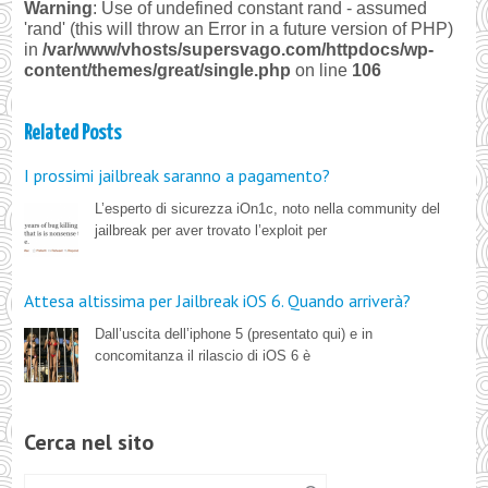
Warning
: Use of undefined constant rand - assumed
'rand' (this will throw an Error in a future version of PHP)
in
/var/www/vhosts/supersvago.com/httpdocs/wp-
content/themes/great/single.php
on line
106
Related Posts
I prossimi jailbreak saranno a pagamento?
L’esperto di sicurezza iOn1c, noto nella community del
jailbreak per aver trovato l’exploit per
Attesa altissima per Jailbreak iOS 6. Quando arriverà?
Dall’uscita dell’iphone 5 (presentato qui) e in
concomitanza il rilascio di iOS 6 è
Cerca nel sito