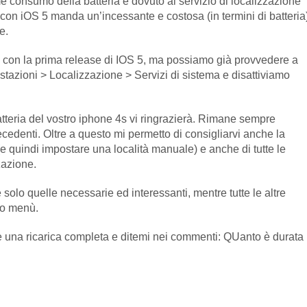
me consumo della batteria è dovuto al servizio di localizzazione
ne con iOS 5 manda un’incessante e costosa (in termini di batteria
e.
 con la prima release di IOS 5, ma possiamo già provvedere a
stazioni > Localizzazione > Servizi di sistema e disattiviamo
tteria del vostro iphone 4s vi ringrazierà. Rimane sempre
cedenti. Oltre a questo mi permetto di consigliarvi anche la
(e quindi impostare una località manuale) e anche di tutte le
zazione.
 solo quelle necessarie ed interessanti, mentre tutte le altre
to menù.
 una ricarica completa e ditemi nei commenti: QUanto è durata