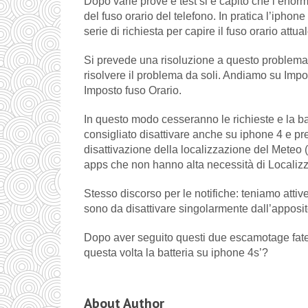
Dopo varie prove e test si è capito che l’enor
del fuso orario del telefono. In pratica l’ipho
serie di richiesta per capire il fuso orario attual
Si prevede una risoluzione a questo problema
risolvere il problema da soli. Andiamo su Impo
Imposto fuso Orario.
In questo modo cesseranno le richieste e la ba
consigliato disattivare anche su iphone 4 e pre
disattivazione della localizzazione del Meteo 
apps che non hanno alta necessità di Localiz
Stesso discorso per le notifiche: teniamo attive
sono da disattivare singolarmente dall’apposi
Dopo aver seguito questi due escamotage fate
questa volta la batteria su iphone 4s’?
About Author