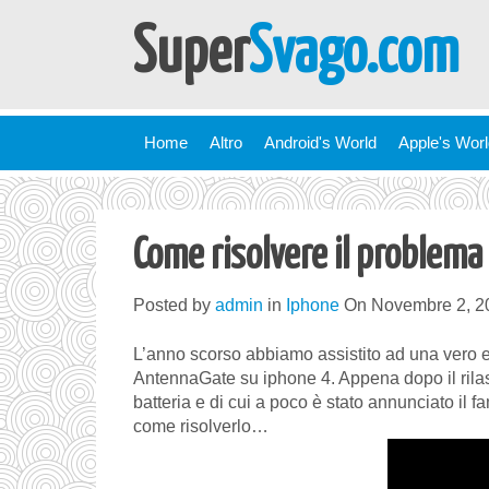
Super
Svago.com
Home
Altro
Android's World
Apple's Wor
Come risolvere il problema
Posted by
admin
in
Iphone
On Novembre 2, 2
L’anno scorso abbiamo assistito ad una vero e 
AntennaGate su iphone 4. Appena dopo il rilasc
batteria e di cui a poco è stato annunciato i
come risolverlo…