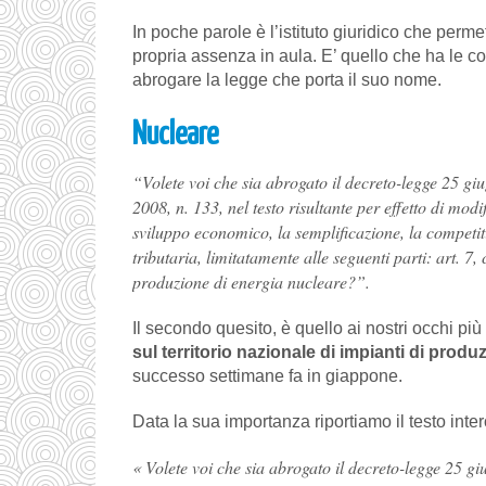
In poche parole è l’istituto giuridico che permet
propria assenza in aula. E’ quello che ha le c
abrogare la legge che porta il suo nome.
Nucleare
“Volete voi che sia abrogato il decreto-legge 25 gi
2008, n. 133, nel testo risultante per effetto di mod
sviluppo economico, la semplificazione, la competiti
tributaria, limitatamente alle seguenti parti: art. 7,
produzione di energia nucleare?”.
Il secondo quesito, è quello ai nostri occhi più 
sul territorio nazionale di impianti di prod
successo settimane fa in giappone.
Data la sua importanza riportiamo il testo inte
« Volete voi che sia abrogato il decreto-legge 25 giugno 2008, n. 112, convertito con modificazioni, dalla legge 6 agosto 2008, n. 133, nel testo risultante per effetto di modificazioni ed integrazioni successive, recante “Disposizioni urgenti per lo sviluppo economico, la semplificazione, la competitività, la stabilizzazione della finanza pubblica e perequazione tributaria”, limitatamente alle seguenti parti: art. 7, comma 1, lettera d: “d) realizzazione nel territorio nazionale di impianti di produzione di energia nucleare;”; nonché la legge 23 luglio 2009, n. 99, nel testo risultante per effetto di modificazioni ed integrazioni successive, recante “Disposizioni per lo sviluppo e l’internazionalizzazione delle imprese, nonché in materia di energia”, limitatamente alle seguenti parti: art. 25, comma 1, limitatamente alle parole: “della localizzazione nel territorio nazionale di impianti di produzione di energia elettrica nucleare, di impianti di fabbricazione del combustibile nucleare,”; art. 25, comma 1, limitatamente alle parole: “Con i medesimi decreti sono altresì stabiliti le procedure autorizzative e i requisiti soggettivi per lo svolgimento delle attività di costruzione, di esercizio e di disattivazione degli impianti di cui al primo periodo.”; art. 25, comma 2, lettera c), limitatamente alle parole: “, con oneri a carico delle imprese coinvolte nella costruzione o nell’esercizio degli impianti e delle strutture, alle quali è fatto divieto di trasferire tali oneri a carico degli utenti finali”; art. 25, comma 2, lettera d), limitatamente alle parole: “che i titolari di autorizzazioni di attività devono adottare”; art. 25, comma 2, lettera g), limitatamente alle parole: “la costruzione e l’esercizio di impianti per la produzione di energia elettrica nucleare e di impianti per”; art. 25, comma 2, lettera g), limitatamente alla particella “per” che segue le parole “dei rifiuti radioattivi o”; art. 25, comma 2, lettera i): “i) previsione che le approvazioni relative ai requisiti e alle specifiche tecniche degli impianti nucleari, già concesse negli ultimi dieci anni dalle Autorità competenti di Paesi membri dell’Agenzia per l’energia nucleare dell’Organizzazione per la cooperazione e lo sviluppo economico (AENOCSE) o dalle autorità competenti di Paesi con i quali siano definiti accordi bilaterali di cooperazione tecnologica e industriale nel settore nucleare, siano considerate valide in Italia, previa approvazione dell’Agenzia per la sicurezza nucleare;”; art. 25, comma 2, lettera l), limitatamente alle parole: “gli oneri relativi ai”; art. 25, comma 2, lettera l), limitatamente alle parole: “a titolo oneroso a carico degli esercenti le attività nucleari e possano essere”; art. 25, comma 2, lettera n): “n) previsione delle modalità attraverso le quali i produttori di energia elettrica nucleare dovranno provvedere alla costituzione di un fondo per il «decommissioning»;”; art. 25, comma 2, lettera o), limitatamente alla virgola che segue le parole “per le popolazioni”; art. 25, comma 2, lettera o), limitatamente alle parole: “, al fine di creare le condizioni idonee per l’esecuzione degli interventi e per la gestione degli impianti”; art. 25, comma 2, lettera q): “q) previsione, nell’ambito delle risorse di bilancio disponibili allo scopo, di una opportuna campagna di informazione alla popolazione italiana sull’energia nucleare, con particolare riferimento alla sua sicurezza e alla sua economicità.”; art. 25, comma 3: “Nei giudizi davanti agli organi di giustizia amministrativa che comunque riguardino le procedure di progettazione, approvazione e realizzazione delle opere, infrastrutture e insediamenti produttivi concernenti il settore dell’energia nucleare e relative attività di espropriazione, occupazione e asservimento si applicano le disposizioni di cui all’art. 246 del codice dei contratti pubblici relativi a lavori, servizi e forniture, di cui al decreto legislativo 12 aprile 2006, n. 163.”; art. 25, comma 4: “4. Al comma 4 dell’articolo 11 del decreto legislativo 16 marzo 1999, n. 79, dopo le parole: «fonti energetiche rinnovabili» sono inserite le seguenti: «, energia nucleare prodotta sul territorio nazionale».”; art. 26; art. 29, comma 1, limitatamente alle parole: “gli impieghi pacifici dell’energia nucleare