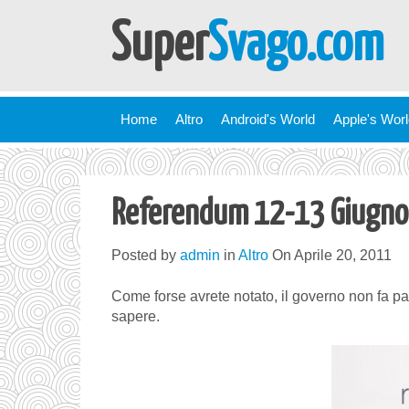
Super
Svago.com
Home
Altro
Android's World
Apple's Wor
Referendum 12-13 Giugno
Posted by
admin
in
Altro
On Aprile 20, 2011
Come forse avrete notato, il governo non fa pa
sapere.